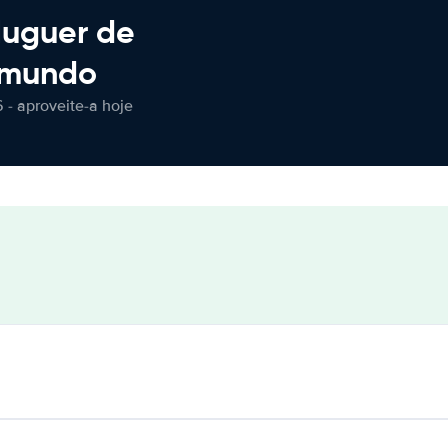
luguer de
 mundo
 - aproveite-a hoje