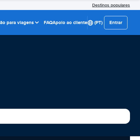
Destinos populares
ção para viagens
FAQ
Apoio ao cliente
(PT)
Entrar