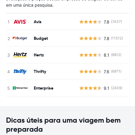
em uma única pesquisa.
Avis
7.8
(7437)
N
Budget
7.8
(11512)
N
Hertz
8.1
(8812)
N
Thrifty
7.6
(6971)
N
Enterprise
9.1
(2409)
N
Dicas úteis para uma viagem bem
preparada