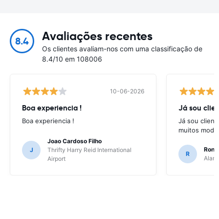
Avaliações recentes
8.4
Os clientes avaliam-nos com uma classificação de
8.4/10 em 108006
10-06-2026
Boa experiencia !
Já sou clien
Boa experiencia !
Já sou client
muitos model
Joao Cardoso Filho
Ronni
J
Thrifty Harry Reid International
R
Alamo
Airport