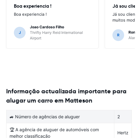
Boa experiencia !
Já sou clien
Boa experiencia !
Já sou client
muitos model
Joao Cardoso Filho
Ronni
J
Thrifty Harry Reid International
R
Alamo
Airport
Informação actualizada importante para
alugar um carro em Matteson
🚙 Número de agências de aluguer
2
🏆 A agência de aluguer de automóveis com
Hertz
melhor classificação