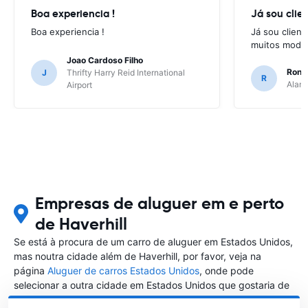
Boa experiencia !
Já sou clien
Boa experiencia !
Já sou client
muitos model
Joao Cardoso Filho
Ronni
J
Thrifty Harry Reid International
R
Alamo
Airport
Empresas de aluguer em e perto
de Haverhill
Se está à procura de um carro de aluguer em Estados Unidos,
mas noutra cidade além de Haverhill, por favor, veja na
página
Aluguer de carros Estados Unidos
, onde pode
selecionar a outra cidade em Estados Unidos que gostaria de
alugar um carro