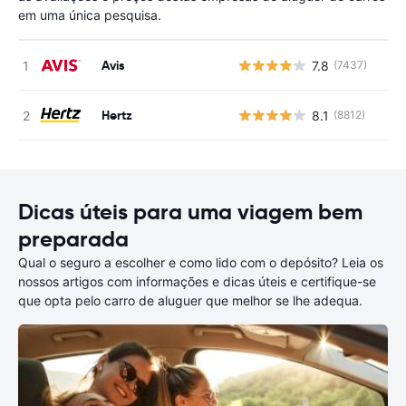
em uma única pesquisa.
Avis
7.8
(7437)
N
Hertz
8.1
(8812)
N
Dicas úteis para uma viagem bem
preparada
Qual o seguro a escolher e como lido com o depósito? Leia os
nossos artigos com informações e dicas úteis e certifique-se
que opta pelo carro de aluguer que melhor se lhe adequa.