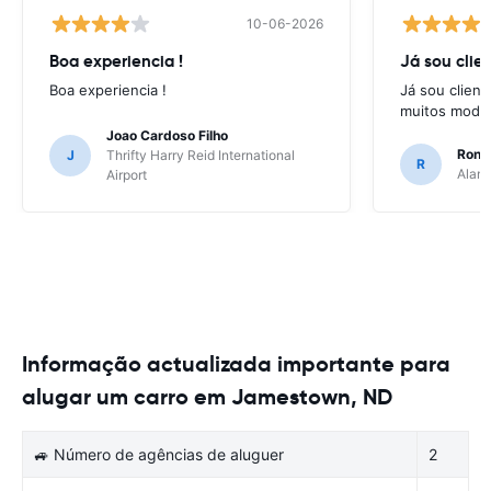
10-06-2026
Boa experiencia !
Já sou clien
Boa experiencia !
Já sou client
muitos model
Joao Cardoso Filho
Ronni
J
Thrifty Harry Reid International
R
Alamo
Airport
Informação actualizada importante para
alugar um carro em Jamestown, ND
🚙 Número de agências de aluguer
2