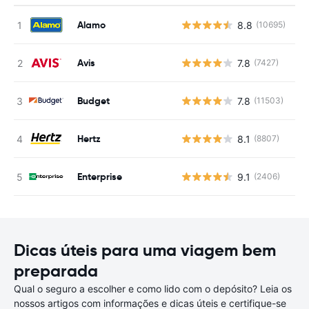
Alamo
8.8
(10695)
N
Avis
7.8
(7427)
N
Budget
7.8
(11503)
N
Hertz
8.1
(8807)
N
Enterprise
9.1
(2406)
N
Dicas úteis para uma viagem bem
preparada
Qual o seguro a escolher e como lido com o depósito? Leia os
nossos artigos com informações e dicas úteis e certifique-se