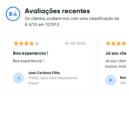
Avaliações recentes
8.4
Os clientes avaliam-nos com uma classificação de
8.4/10 em 107913
10-06-2026
Boa experiencia !
Já sou clien
Boa experiencia !
Já sou client
muitos model
Joao Cardoso Filho
Ronni
J
Thrifty Harry Reid International
R
Alamo
Airport