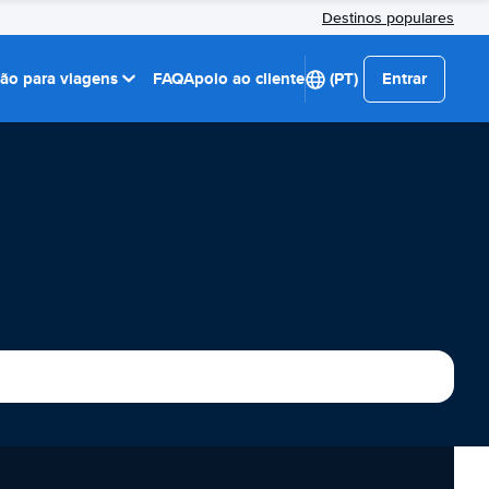
Destinos populares
ção para viagens
FAQ
Apoio ao cliente
(PT)
Entrar