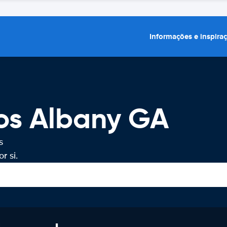
Informações e inspira
ros Albany GA
s
r si.