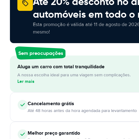
Até 20% desconto no a
automóveis em todo o
Esta promoção é válida até 11 de agosto de 2026
mesmo!
Sem preocupações
Aluga um carro com total tranquilidade
A nossa escolha ideal para uma viagem sem complicações.
Ler mais
Cancelamento
grátis
Até 48 horas antes da hora agendada para levantamento
Melhor preço garantido