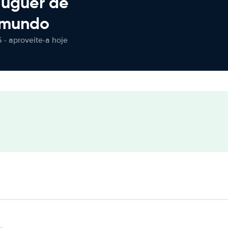
luguer de
 mundo
 - aproveite-a hoje