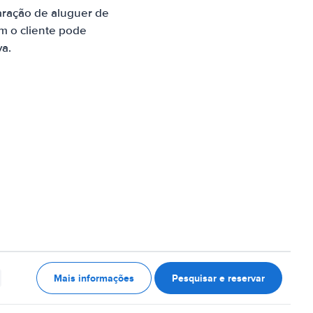
aração de aluguer de
m o cliente pode
va.
Mais informações
Pesquisar e reservar