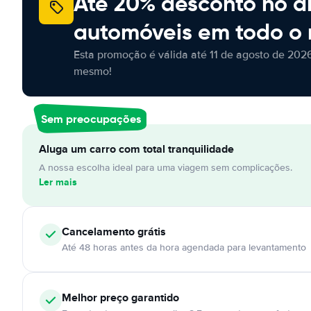
Até 20% desconto no a
automóveis em todo o
Esta promoção é válida até 11 de agosto de 2026
mesmo!
Sem preocupações
Aluga um carro com total tranquilidade
A nossa escolha ideal para uma viagem sem complicações.
Ler mais
Cancelamento
grátis
Até 48 horas antes da hora agendada para levantamento
Melhor preço garantido