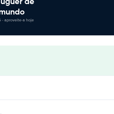
luguer de
 mundo
 - aproveite-a hoje