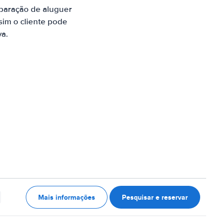
paração de aluguer
sim o cliente pode
va.
Mais informações
Pesquisar e reservar