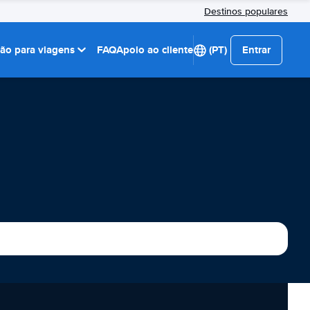
Destinos populares
ção para viagens
FAQ
Apoio ao cliente
(PT)
Entrar