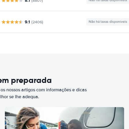
8.1
(8807)
Não há taxas disponíveis
9.1
(2406)
Não há taxas disponíveis
bem preparada
 os nossos artigos com informações e dicas
elhor se lhe adequa.