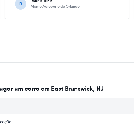
Ronnie Diniz
R
Alamo Aeroporto de Orlando
ugar um carro em East Brunswick, NJ
icação