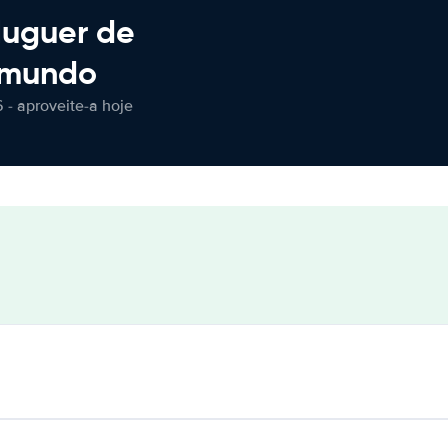
luguer de
 mundo
 - aproveite-a hoje