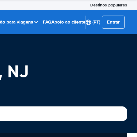
Destinos populares
ção para viagens
FAQ
Apoio ao cliente
(PT)
Entrar
, NJ