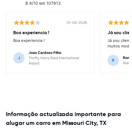
8.4/10 em 107913
10-06-2026
Boa experiencia !
Já sou clien
Boa experiencia !
Já sou client
muitos model
Joao Cardoso Filho
Ronni
J
Thrifty Harry Reid International
R
Alamo
Airport
Informação actualizada importante para
alugar um carro em Missouri City, TX