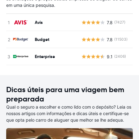
em uma única pesquisa.
Avis
7.8
(7427)
N
Budget
7.8
(11503)
N
Enterprise
9.1
(2406)
N
Dicas úteis para uma viagem bem
preparada
Qual o seguro a escolher e como lido com o depósito? Leia os
nossos artigos com informações e dicas úteis e certifique-se
que opta pelo carro de aluguer que melhor se lhe adequa.