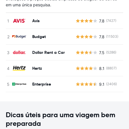
em uma única pesquisa.
Avis
7.8
(7427)
N
Budget
7.8
(11503)
N
Dollar Rent a Car
7.5
(5286)
N
Hertz
8.1
(8807)
N
Enterprise
9.1
(2406)
N
Dicas úteis para uma viagem bem
preparada