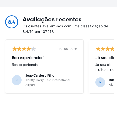
Avaliações recentes
8.4
Os clientes avaliam-nos com uma classificação de
8.4/10 em 107913
10-06-2026
Boa experiencia !
Já sou clien
Boa experiencia !
Já sou client
muitos model
Joao Cardoso Filho
Ronni
J
Thrifty Harry Reid International
R
Alamo
Airport