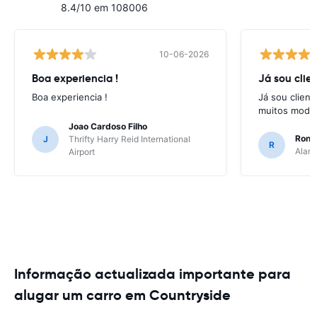
8.4/10 em 108006
10-06-2026
Boa experiencia !
Já sou clien
Boa experiencia !
Já sou client
muitos model
Joao Cardoso Filho
Ronni
J
Thrifty Harry Reid International
R
Alamo
Airport
Informação actualizada importante para
alugar um carro em Countryside