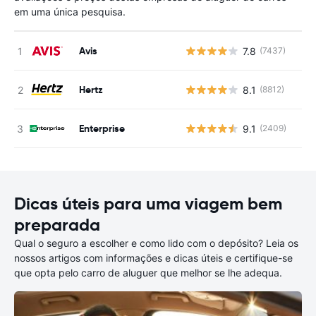
em uma única pesquisa.
Avis
7.8
(7437)
N
Hertz
8.1
(8812)
N
Enterprise
9.1
(2409)
N
Dicas úteis para uma viagem bem
preparada
Qual o seguro a escolher e como lido com o depósito? Leia os
nossos artigos com informações e dicas úteis e certifique-se
que opta pelo carro de aluguer que melhor se lhe adequa.