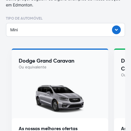
em Edmonton.
TIPO DE AUTOMÓVEL
Mini
Dodge Grand Caravan
Dod
Ou equivalente
Car
Ou eq
As nossas melhores ofertas
As n