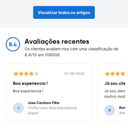
Visualizar todos os artigos
Avaliações recentes
8.4
Os clientes avaliam-nos com uma classificação de
8.4/10 em 108006
10-06-2026
Boa experiencia !
Já sou clien
Boa experiencia !
Já sou client
muitos model
Joao Cardoso Filho
Ronni
J
Thrifty Harry Reid International
R
Alamo
Airport