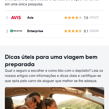
em uma única pesquisa.
Avis
7.6
(7437)
N
Enterprise
9.1
(2409)
N
Dicas úteis para uma viagem bem
preparada
Qual o seguro a escolher e como lido com o depósito? Leia os
nossos artigos com informações e dicas úteis e certifique-se
que opta pelo carro de aluguer que melhor se lhe adequa.