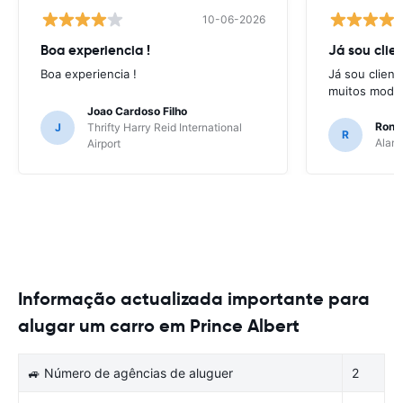
10-06-2026
Boa experiencia !
Já sou clien
Boa experiencia !
Já sou client
muitos model
Joao Cardoso Filho
Ronni
J
Thrifty Harry Reid International
R
Alamo
Airport
Informação actualizada importante para
alugar um carro em Prince Albert
🚙 Número de agências de aluguer
2