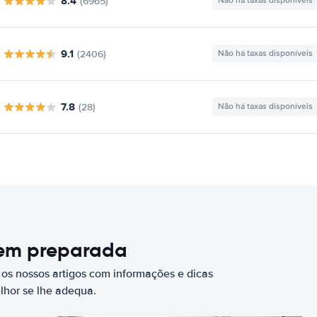
8.4
(6965)
Não há taxas disponíveis
9.1
(2406)
Não há taxas disponíveis
7.8
(28)
Não há taxas disponíveis
bem preparada
 os nossos artigos com informações e dicas
elhor se lhe adequa.