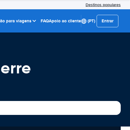
Destinos populares
ção para viagens
FAQ
Apoio ao cliente
(PT)
Entrar
erre