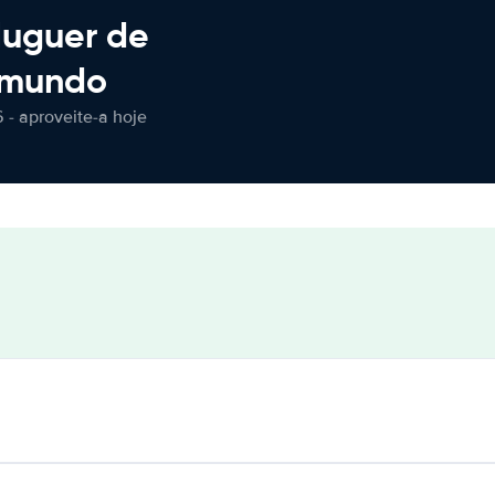
luguer de
 mundo
 - aproveite-a hoje