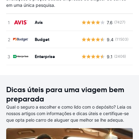
em uma única pesquisa.
Avis
7.6
(7427)
N
Budget
9.4
(11503)
N
Enterprise
9.1
(2406)
N
Dicas úteis para uma viagem bem
preparada
Qual o seguro a escolher e como lido com o depósito? Leia os
nossos artigos com informações e dicas úteis e certifique-se
que opta pelo carro de aluguer que melhor se lhe adequa.