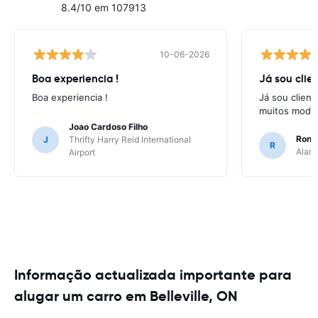
8.4/10 em 107913
10-06-2026
Boa experiencia !
Já sou clien
Boa experiencia !
Já sou client
muitos model
Joao Cardoso Filho
Ronni
J
Thrifty Harry Reid International
R
Alamo
Airport
Informação actualizada importante para
alugar um carro em Belleville, ON