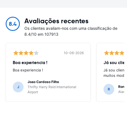
Avaliações recentes
8.4
Os clientes avaliam-nos com uma classificação de
8.4/10 em 107913
10-06-2026
Boa experiencia !
Já sou clien
Boa experiencia !
Já sou client
muitos model
Joao Cardoso Filho
Ronni
J
Thrifty Harry Reid International
R
Alamo
Airport