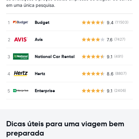
em uma única pesquisa.
Budget
9.4
(11503)
N
Avis
7.6
(7427)
N
National Car Rental
9.1
(491)
N
Hertz
8.6
(8807)
N
Enterprise
9.1
(2406)
N
Dicas úteis para uma viagem bem
preparada