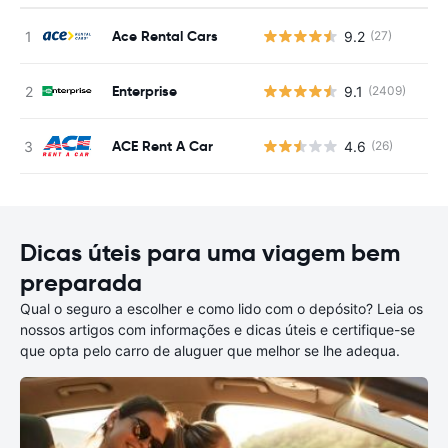
Ace Rental Cars
9.2
(27)
N
Enterprise
9.1
(2409)
N
ACE Rent A Car
4.6
(26)
N
Dicas úteis para uma viagem bem
preparada
Qual o seguro a escolher e como lido com o depósito? Leia os
nossos artigos com informações e dicas úteis e certifique-se
que opta pelo carro de aluguer que melhor se lhe adequa.