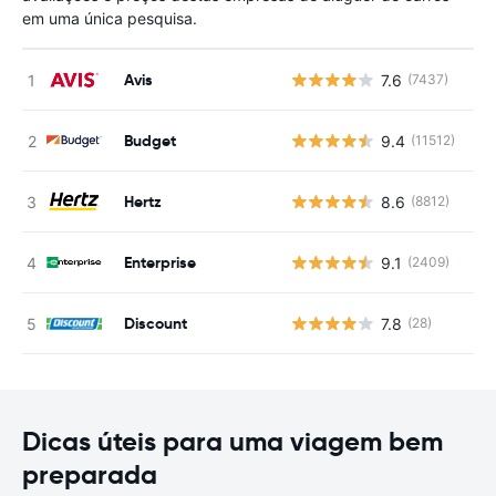
em uma única pesquisa.
Avis
7.6
(7437)
N
Budget
9.4
(11512)
N
Hertz
8.6
(8812)
N
Enterprise
9.1
(2409)
N
Discount
7.8
(28)
N
Dicas úteis para uma viagem bem
preparada