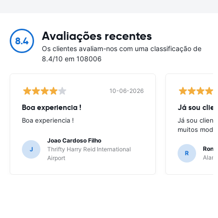
Avaliações recentes
8.4
Os clientes avaliam-nos com uma classificação de
8.4/10 em 108006
10-06-2026
Boa experiencia !
Já sou clien
Boa experiencia !
Já sou client
muitos model
Joao Cardoso Filho
Ronni
J
Thrifty Harry Reid International
R
Alamo
Airport