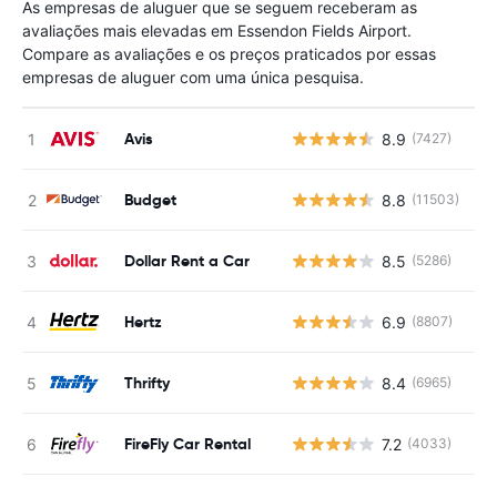
As empresas de aluguer que se seguem receberam as
avaliações mais elevadas em Essendon Fields Airport.
Compare as avaliações e os preços praticados por essas
empresas de aluguer com uma única pesquisa.
Avis
8.9
(7427)
N
Budget
8.8
(11503)
N
Dollar Rent a Car
8.5
(5286)
N
Hertz
6.9
(8807)
N
Thrifty
8.4
(6965)
N
FireFly Car Rental
7.2
(4033)
N