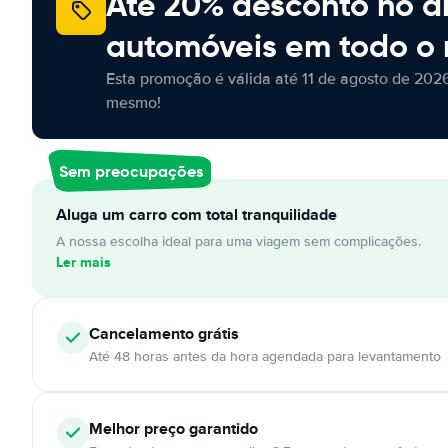
Até 20% desconto no a
automóveis em todo o
Esta promoção é válida até 11 de agosto de 2026
mesmo!
Sem preocupações
Aluga um carro com total tranquilidade
A nossa escolha ideal para uma viagem sem complicações.
Ler mais
Cancelamento
grátis
Até 48 horas antes da hora agendada para levantamento
Melhor preço garantido