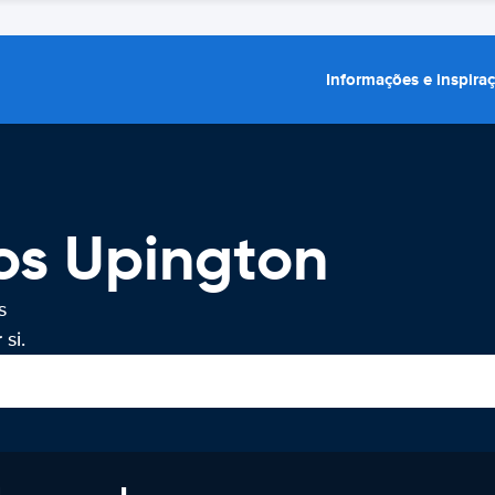
Informações e inspira
os Upington
s
si.