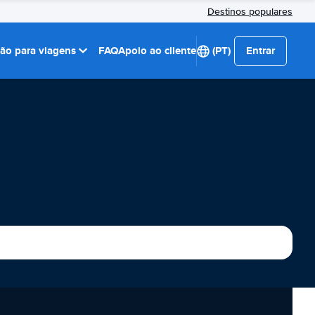
Destinos populares
ção para viagens
FAQ
Apoio ao cliente
(PT)
Entrar