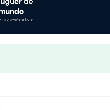
luguer de
 mundo
 - aproveite-a hoje