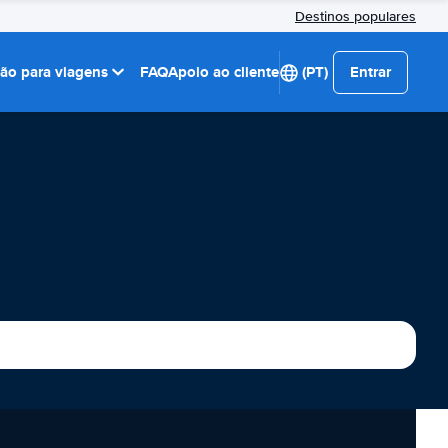
Destinos populares
ção para viagens
FAQ
Apoio ao cliente
(PT)
Entrar