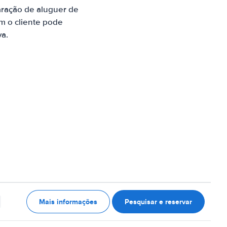
aração de aluguer de
m o cliente pode
va.
Mais informações
Pesquisar e reservar