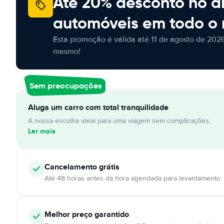
Até 20% desconto no a
automóveis em todo o
Esta promoção é válida até 11 de agosto de 2026
mesmo!
Sem preocupações
Aluga um carro com total tranquilidade
A nossa escolha ideal para uma viagem sem complicações.
Ler mais
Cancelamento
grátis
Até 48 horas antes da hora agendada para levantamento
Melhor preço garantido