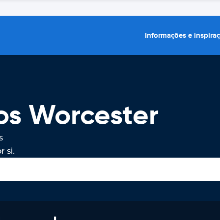
Informações e inspira
os Worcester
s
 si.