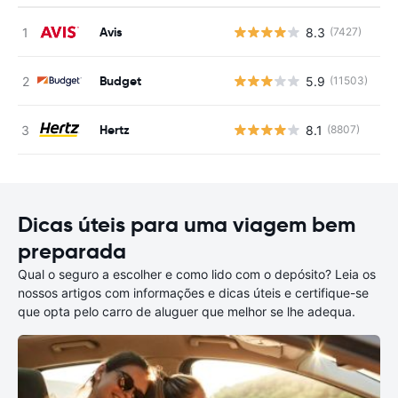
Avis
8.3
(7427)
N
Budget
5.9
(11503)
N
Hertz
8.1
(8807)
N
Dicas úteis para uma viagem bem
preparada
Qual o seguro a escolher e como lido com o depósito? Leia os
nossos artigos com informações e dicas úteis e certifique-se
que opta pelo carro de aluguer que melhor se lhe adequa.