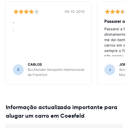
06-10-2019
.
Passarei a 
.
Passarei a f
diretamente 
me dei bem c
carros em va
sempre o fiz
não correu b
CARLOS
JOR
C
Buchbinder Aeroporto Internacional
J
Avis 
de Frankfurt
Muni
Informação actualizada importante para
alugar um carro em Coesfeld