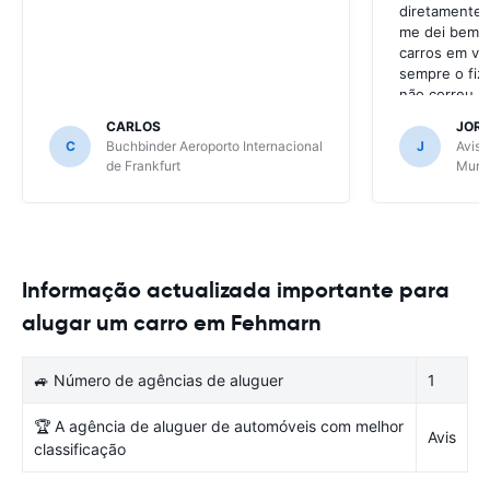
diretamente 
me dei bem c
carros em va
sempre o fiz
não correu b
CARLOS
JOR
C
Buchbinder Aeroporto Internacional
J
Avis 
de Frankfurt
Muni
Informação actualizada importante para
alugar um carro em Fehmarn
🚙 Número de agências de aluguer
1
🏆 A agência de aluguer de automóveis com melhor
Avis
classificação