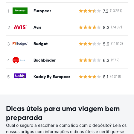
Europcar
7.2
(10251)
N
Avis
8.3
(7437)
N
Budget
5.9
(11512)
N
Buchbinder
6.3
(572)
N
Keddy By Europcar
8.1
(4319)
N
Dicas úteis para uma viagem bem
preparada
Qual o seguro a escolher e como lido com o depósito? Leia os
nossos artigos com informações e dicas úteis e certifique-se