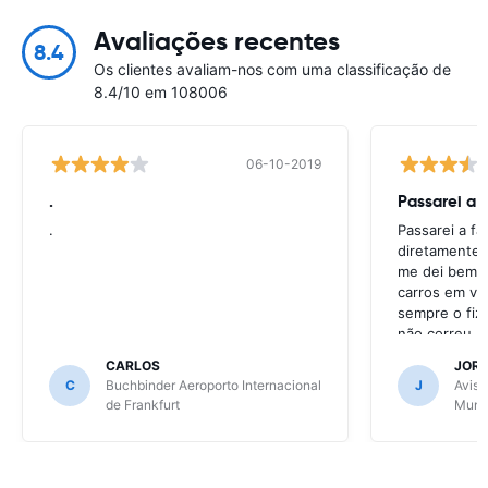
Avaliações recentes
8.4
Os clientes avaliam-nos com uma classificação de
8.4/10 em 108006
06-10-2019
.
Passarei a 
.
Passarei a f
diretamente 
me dei bem c
carros em va
sempre o fiz
não correu b
CARLOS
JOR
C
Buchbinder Aeroporto Internacional
J
Avis 
de Frankfurt
Muni