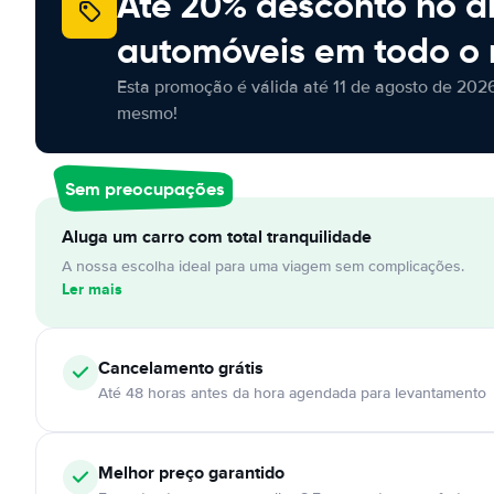
Até 20% desconto no a
automóveis em todo o
Esta promoção é válida até 11 de agosto de 2026
mesmo!
Sem preocupações
Aluga um carro com total tranquilidade
A nossa escolha ideal para uma viagem sem complicações.
Ler mais
Cancelamento
grátis
Até 48 horas antes da hora agendada para levantamento
Melhor preço garantido