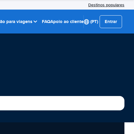
Destinos populares
ção para viagens
FAQ
Apoio ao cliente
(PT)
Entrar