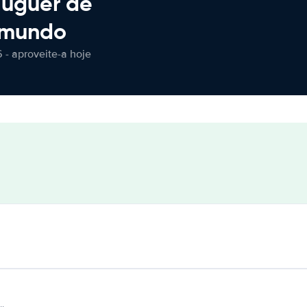
luguer de
 mundo
 - aproveite-a hoje