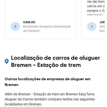
me dei bem c
carros em va
sempre o fiz
não correu b
CARLOS
JOR
C
Buchbinder Aeroporto Internacional
J
Avis 
de Frankfurt
Muni
Localização de carros de aluguer
Bremen - Estação de trem
Outras localizações de empresas de aluguer em
Bremen
Além de Bremen - Estação de trem em Bremen EasyTerra
Aluguer de Carros também compara tarifas nas seguintes
localidades em Bremen: