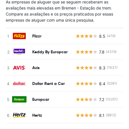
As empresas de aluguer que se seguem receberam as
avaliações mais elevadas em Bremen - Estação de trem.
Compare as avaliações e os preços praticados por essas
empresas de aluguer com uma única pesquisa.
Flizzr
8.5
(479)
N
Keddy By Europcar
7.8
(4319)
N
Avis
8.3
(7437)
N
Dollar Rent a Car
8.4
(5291)
N
Europcar
7.2
(10251)
N
Hertz
8.1
(8812)
N