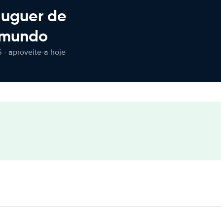
luguer de
 mundo
 - aproveite-a hoje