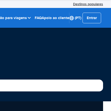
Destinos populares
ção para viagens
FAQ
Apoio ao cliente
(PT)
Entrar