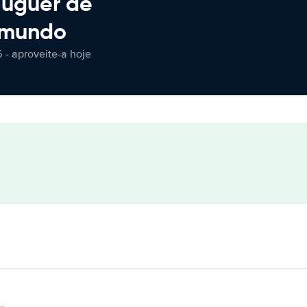
luguer de
 mundo
 - aproveite-a hoje