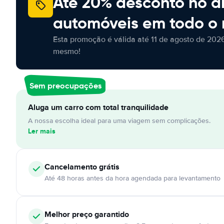
Até 20% desconto no a
automóveis em todo o
Esta promoção é válida até 11 de agosto de 2026
mesmo!
Sem preocupações
Aluga um carro com total tranquilidade
A nossa escolha ideal para uma viagem sem complicações.
Ler mais
Cancelamento
grátis
Até 48 horas antes da hora agendada para levantamento
Melhor preço garantido