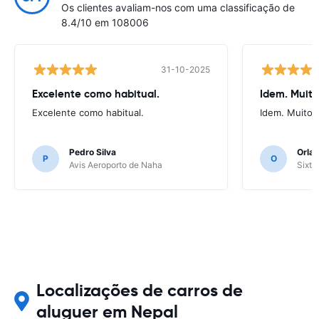
Os clientes avaliam-nos com uma classificação de
8.4/10 em 108006
31-10-2025
Excelente como habitual.
Idem. Muit
Excelente como habitual.
Idem. Muito 
Pedro Silva
Orlan
P
O
Avis Aeroporto de Naha
Sixt 
Localizações de carros de
aluguer em Nepal