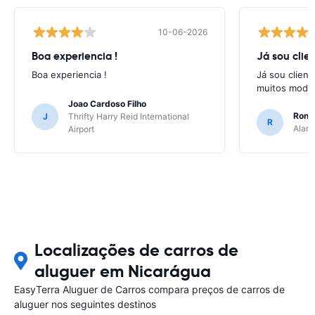
10-06-2026
Boa experiencia !
Já sou clien
Boa experiencia !
Já sou client
muitos model
Joao Cardoso Filho
Ronni
J
Thrifty Harry Reid International
R
Alamo
Airport
Localizações de carros de
aluguer em Nicarágua
EasyTerra Aluguer de Carros compara preços de carros de
aluguer nos seguintes destinos