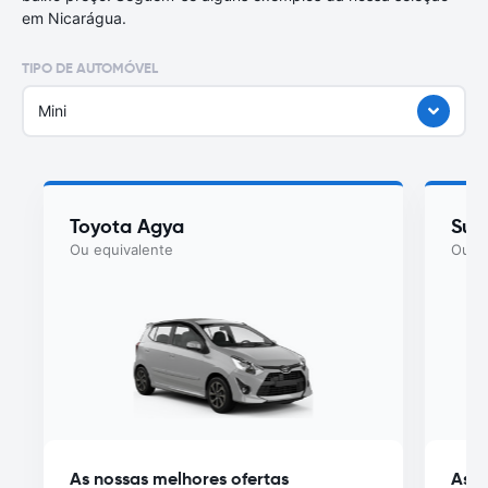
em Nicarágua.
TIPO DE AUTOMÓVEL
Mini
Toyota Agya
Suzu
Ou equivalente
Ou eq
As nossas melhores ofertas
As n