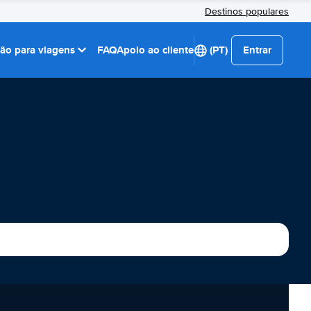
Destinos populares
ção para viagens
FAQ
Apoio ao cliente
(PT)
Entrar