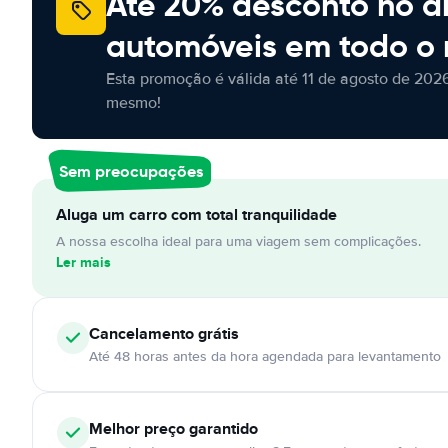
Até 20% desconto no a
automóveis em todo o
Esta promoção é válida até 11 de agosto de 2026
mesmo!
Sem preocupações
Aluga um carro com total tranquilidade
A nossa escolha ideal para uma viagem sem complicações.
Ler mais
Cancelamento
grátis
Até 48 horas antes da hora agendada para levantamento
Melhor preço garantido