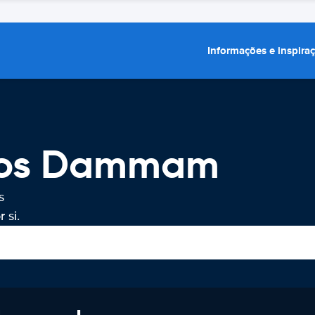
Informações e inspira
rros Dammam
s
 si.