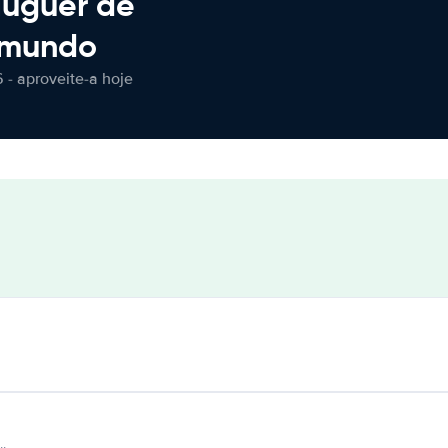
luguer de
 mundo
 - aproveite-a hoje