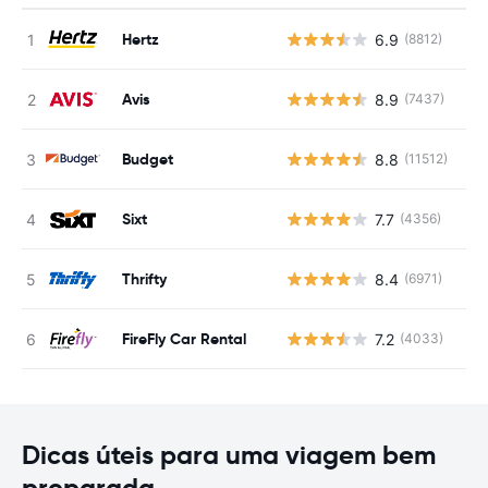
Hertz
6.9
(8812)
N
Avis
8.9
(7437)
N
Budget
8.8
(11512)
N
Sixt
7.7
(4356)
N
Thrifty
8.4
(6971)
N
FireFly Car Rental
7.2
(4033)
N
Dicas úteis para uma viagem bem