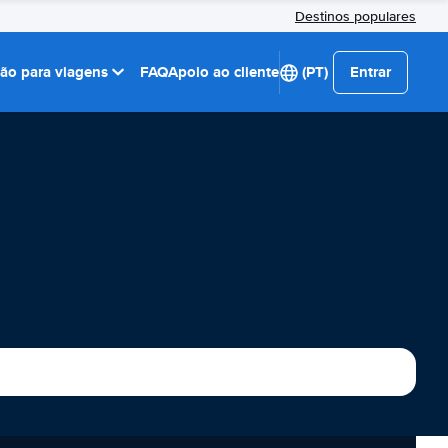
Destinos populares
ção para viagens
FAQ
Apoio ao cliente
(PT)
Entrar