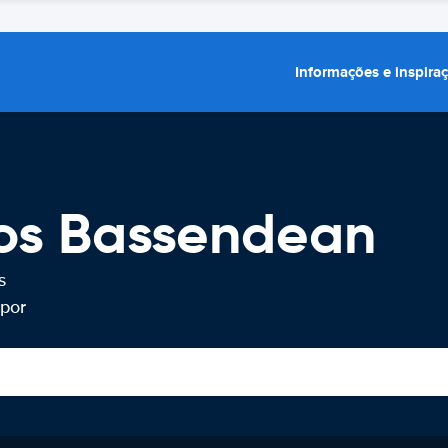
Informações e inspira
ros Bassendean
s
por