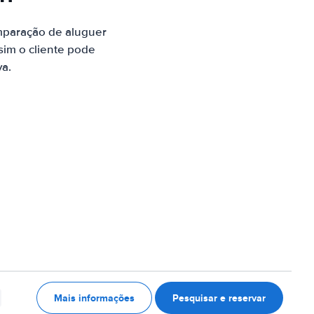
mparação de aluguer
sim o cliente pode
va.
Mais informações
Pesquisar e reservar