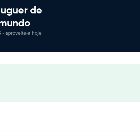
luguer de
 mundo
 - aproveite-a hoje