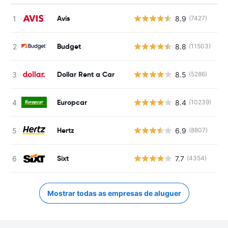
Avis
8.9
(7427)
N
Budget
8.8
(11503)
N
Dollar Rent a Car
8.5
(5286)
N
Europcar
8.4
(10239)
N
Hertz
6.9
(8807)
N
Sixt
7.7
(4354)
N
Mostrar todas as empresas de aluguer