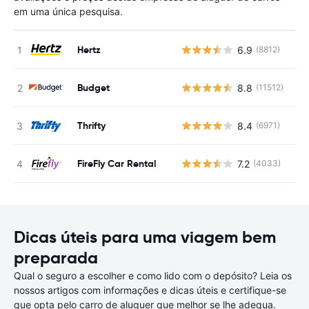
em uma única pesquisa.
Hertz
6.9
(8812)
N
Budget
8.8
(11512)
N
Thrifty
8.4
(6971)
N
FireFly Car Rental
7.2
(4033)
N
Dicas úteis para uma viagem bem
preparada
Qual o seguro a escolher e como lido com o depósito? Leia os
nossos artigos com informações e dicas úteis e certifique-se
que opta pelo carro de aluguer que melhor se lhe adequa.