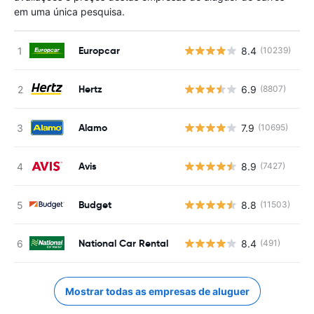
em uma única pesquisa.
Europcar
8.4
(10239)
N
Hertz
6.9
(8807)
N
Alamo
7.9
(10695)
N
Avis
8.9
(7427)
N
Budget
8.8
(11503)
N
National Car Rental
8.4
(491)
N
Mostrar todas as empresas de aluguer