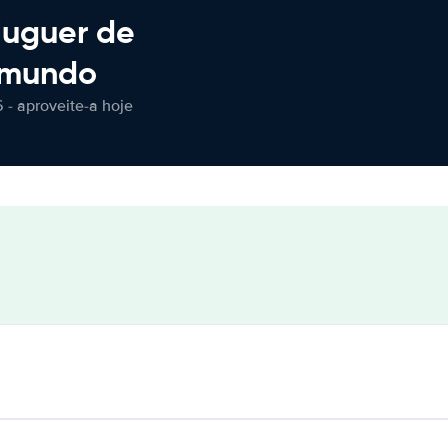
luguer de
 mundo
 - aproveite-a hoje