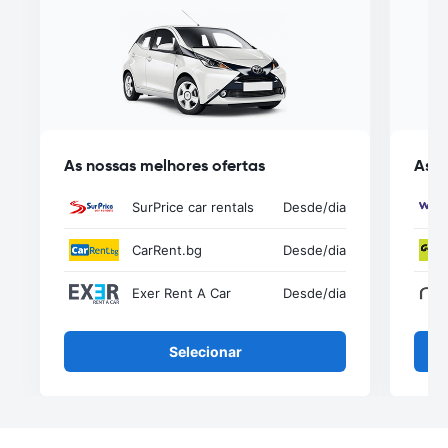
As nossas melhores ofertas
As n
SurPrice car rentals
Desde
/dia
CarRent.bg
Desde
/dia
Exer Rent A Car
Desde
/dia
Selecionar