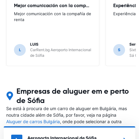
Mejor comunicación con la compañía
Experiência
Mejor comunicación con la compañía de
Experiência 
renta
LUIS
Sergi
L
CarRent.bg Aeroporto Internacional
S
Sixt 
de Sófia
Sá Ca
Empresas de aluguer em e perto
de Sófia
Se está à procura de um carro de aluguer em Bulgária, mas
noutra cidade além de Sófia, por favor, veja na página
Aluguer de carros Bulgária
, onde pode selecionar a outra
cidade em Bulgária que gostaria de alugar um carro
Aeroporto Internacional de Sófia