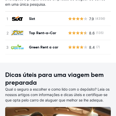
em uma única pesquisa.
Sixt
7.9
(4356)
N
Top Rent-a-Car
8.6
(135)
N
Green Rent a car
8.4
(7)
N
Dicas úteis para uma viagem bem
preparada
Qual o seguro a escolher e como lido com o depósito? Leia os
nossos artigos com informações e dicas úteis e certifique-se
que opta pelo carro de aluguer que melhor se lhe adequa.