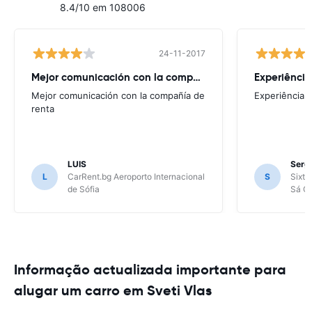
8.4/10 em 108006
24-11-2017
Mejor comunicación con la compañía
Experiência
Mejor comunicación con la compañía de
Experiência 
renta
LUIS
Sergi
L
CarRent.bg Aeroporto Internacional
S
Sixt 
de Sófia
Sá Ca
Informação actualizada importante para
alugar um carro em Sveti Vlas