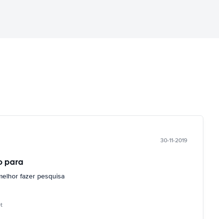
30-11-2019
o para
melhor fazer pesquisa
t