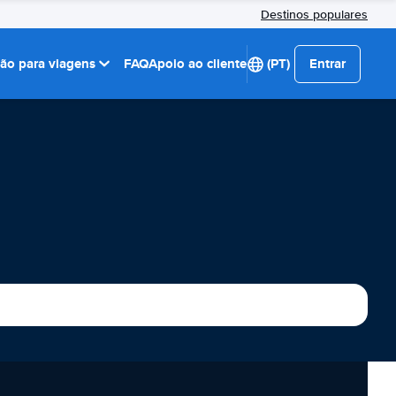
Destinos populares
ção para viagens
FAQ
Apoio ao cliente
(PT)
Entrar