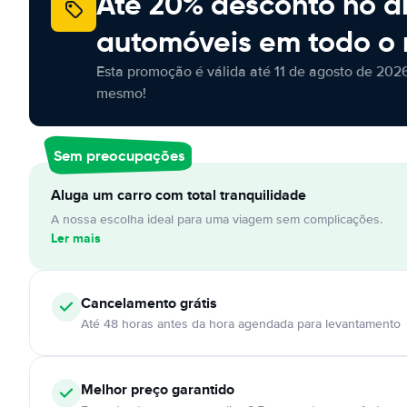
Até 20% desconto no a
automóveis em todo o
Esta promoção é válida até 11 de agosto de 2026
mesmo!
Sem preocupações
Aluga um carro com total tranquilidade
A nossa escolha ideal para uma viagem sem complicações.
Ler mais
Cancelamento
grátis
Até 48 horas antes da hora agendada para levantamento
Melhor preço garantido