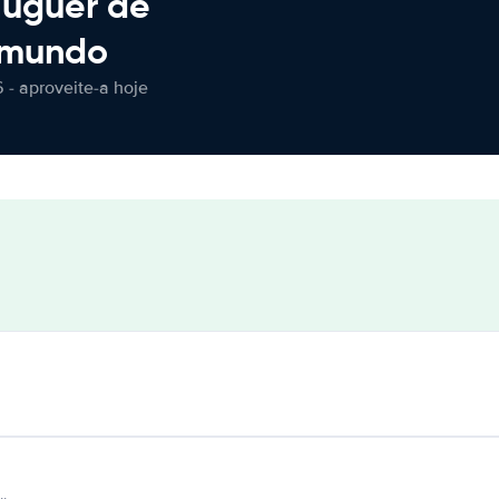
luguer de
 mundo
 - aproveite-a hoje