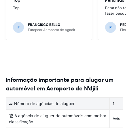
Top
Pena não te
Top
Pena não ter
fazer pesqui
FRANCISCO BELLO
PED
F
P
Europcar Aeroporto de Agadir
First
Informação importante para alugar um
automóvel em Aeroporto de N'djili
🚙 Número de agências de aluguer
1
🏆 A agência de aluguer de automóveis com melhor
Avis
classificação