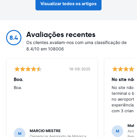
Visualizar todos os artigos
Avaliações recentes
8.4
Os clientes avaliam-nos com uma classificação de
8.4/10 em 108006
16-09-2025
Boa.
No site não
Boa.
No site não e
terminal o ba
no aeroporto
experiência 
com 3 crianç
Mafal
MARCIO MESTRE
M
Avis 
M
Ownerscar Aeroporto de Minorca
Reina