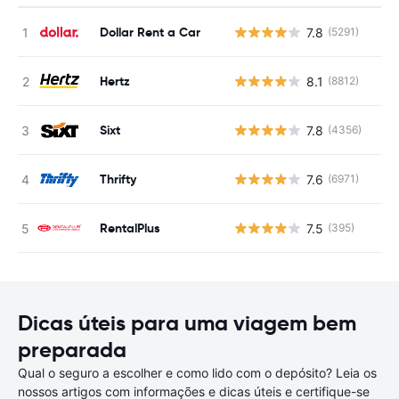
Dollar Rent a Car
7.8
(5291)
N
Hertz
8.1
(8812)
N
Sixt
7.8
(4356)
N
Thrifty
7.6
(6971)
N
RentalPlus
7.5
(395)
N
Dicas úteis para uma viagem bem
preparada
Qual o seguro a escolher e como lido com o depósito? Leia os
nossos artigos com informações e dicas úteis e certifique-se