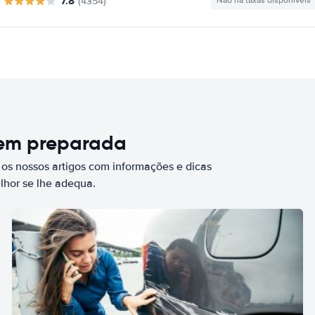
7.8
(4354)
Não há taxas disponíveis
bem preparada
 os nossos artigos com informações e dicas
elhor se lhe adequa.