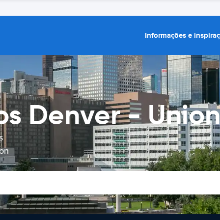
Informações e inspira
os Denver - Union
s
ion