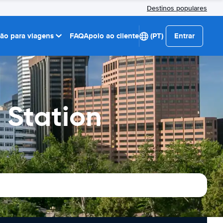
Destinos populares
ção para viagens
FAQ
Apoio ao cliente
(PT)
Entrar
 Station