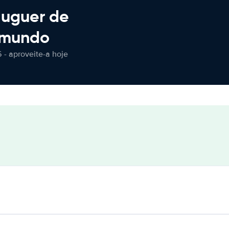
luguer de
 mundo
 - aproveite-a hoje