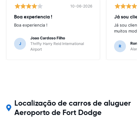
10-06-2026
Boa experiencia !
Já sou clien
Boa experiencia !
Já sou client
muitos model
Joao Cardoso Filho
Ronni
J
Thrifty Harry Reid International
R
Alamo
Airport
Localização de carros de aluguer
Aeroporto de Fort Dodge