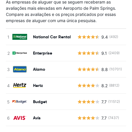
As empresas de aluguer que se seguem receberam as
avaliações mais elevadas em Aeroporto de Palm Springs.
Compare as avaliações e os preços praticados por essas
empresas de aluguer com uma única pesquisa.
National Car Rental
9.4
(492)
N
Enterprise
9.1
(2409)
N
Alamo
8.8
(10701)
N
Hertz
8.2
(8812)
N
Budget
7.7
(11512)
N
Avis
7.7
(7437)
N