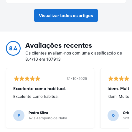
Visualizar todos os artigos
Avaliações recentes
8.4
Os clientes avaliam-nos com uma classificação de
8.4/10 em 107913
31-10-2025
Excelente como habitual.
Idem. Muit
Excelente como habitual.
Idem. Muito 
Pedro Silva
Orlan
P
O
Avis Aeroporto de Naha
Sixt 