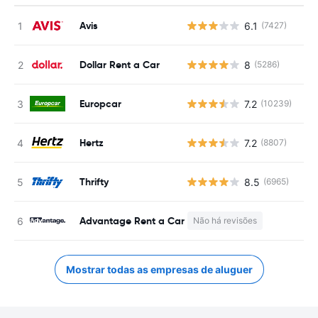
Avis
6.1
(7427)
N
Dollar Rent a Car
8
(5286)
N
Europcar
7.2
(10239)
N
Hertz
7.2
(8807)
N
Thrifty
8.5
(6965)
N
Advantage Rent a Car
Não há revisões
N
Mostrar todas as empresas de aluguer