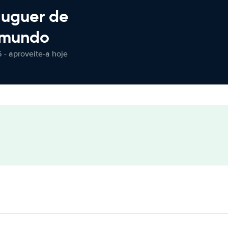
luguer de
 mundo
 - aproveite-a hoje