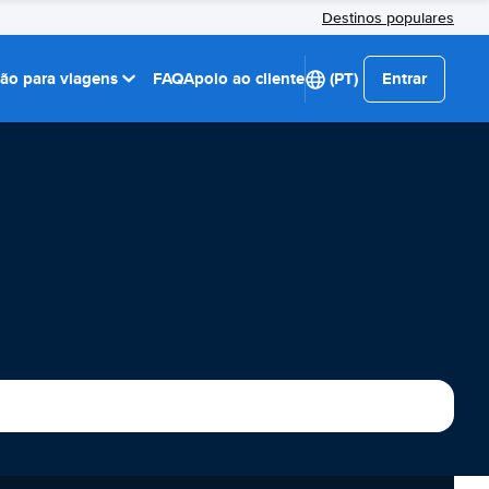
Destinos populares
ção para viagens
FAQ
Apoio ao cliente
(PT)
Entrar