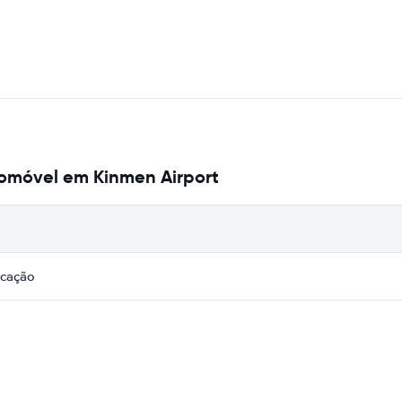
omóvel em Kinmen Airport
icação