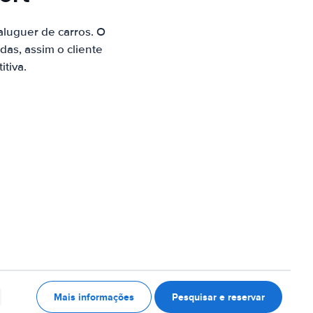
luguer de carros. O
as, assim o cliente
tiva.
Mais informações
Pesquisar e reservar