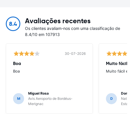
Avaliações recentes
8.4
Os clientes avaliam-nos com uma classificação de
8.4/10 em 107913
30-07-2026
Boa
Muito fácil
Boa
Muito fácil e
Miguel Rosa
Domi
M
Avis Aeroporto de Bordéus-
D
Natio
Merignac
Esta