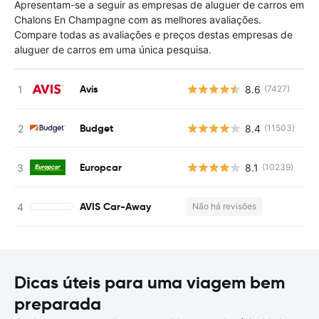
Apresentam-se a seguir as empresas de aluguer de carros em
Chalons En Champagne com as melhores avaliações.
Compare todas as avaliações e preços destas empresas de
aluguer de carros em uma única pesquisa.
Avis
8.6
(7427)
N
Budget
8.4
(11503)
N
Europcar
8.1
(10239)
N
AVIS Car-Away
Não há revisões
N
Dicas úteis para uma viagem bem
preparada