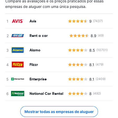
Compare as avaliações e os preços praticados por essas
empresas de aluguer com uma única pesquisa.
Avis
9
(7437)
Rent a car
8.9
(49)
N
Alamo
8.5
(10701)
Flizzr
8.1
(479)
Enterprise
8.1
(2409)
National Car Rental
8
(492)
Mostrar todas as empresas de aluguer